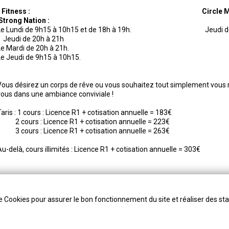
Fitness :
Circle M
Strong Nation :
Le Lundi de 9h15 à 10h15 et de 18h à
Jeudi de 20h à 21h
Le Mardi de 20h à 21h.
Le Jeudi de 9h15 à 10h15.
Vous désirez un corps de rêve ou vous souhaitez tout simplement vous 
vous dans une ambiance conviviale !
aris :
1 cours :
Licence R1 + cotisation annuelle = 183€
2
cours : Licence R1 + cotisation annuelle = 223€
3 cours : Licence R1 + cotisation annuelle = 263€
Au-delà, cours illimités : Licence R1 + cotisation annuelle = 303€
de Cookies pour assurer le bon fonctionnement du site et réaliser des sta
Copyright 2019 Tous droits réservés au CLTEP
Mentions légales
Gestion des cookies