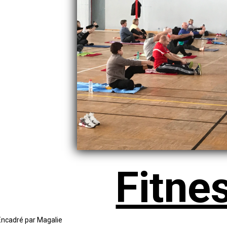
Fitne
Encadré par Magalie