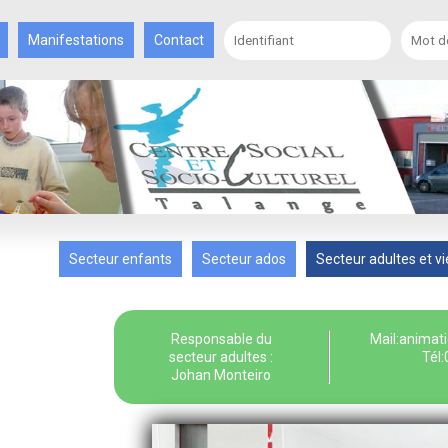
Manifestations
Contact
Secteur enfants
Secteur ados
Secteur adultes et vi
Responsable du
Mail:animat
secteur adultes :
Tél
Johan Monteiro