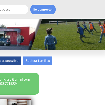
e associative
Secteur familles
ion.cltep@gmail.com
:0387715224