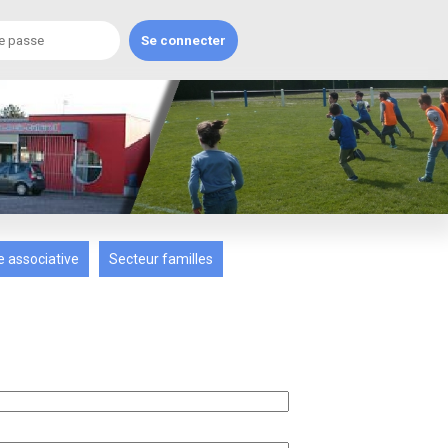
e associative
Secteur familles