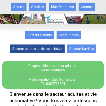
Accueil
Services
Manifestations
Contact
Secteur enfants
Secteur ados
Secteur adultes et vie associative
Secteur familles
Responsable du secteur adultes :
Johan Monteiro
Mail:animation.cltep@gmail.com
Tél:0387715224
Bienvenue dans le secteur adultes et vie
associative ! Vous trouverez ci-dessous